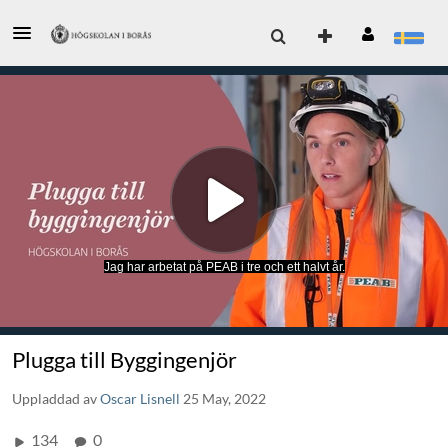
Jag har arbetat på PEAB i tre och ett halvt år.
Plugga till Byggingenjör
Uppladdad av
Oscar Lisnell
25 May, 2022
134
0