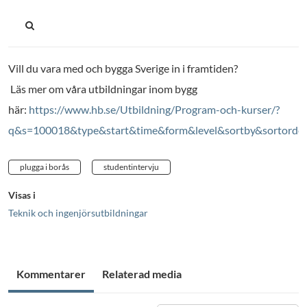
Vill du vara med och bygga Sverige in i framtiden?
Läs mer om våra utbildningar inom bygg
här:
https://www.hb.se/Utbildning/Program-och-kurser/?
q&s=100018&type&start&time&form&level&sortby&sortorder
plugga i borås
studentintervju
Visas i
Teknik och ingenjörsutbildningar
Kommentarer
Relaterad media