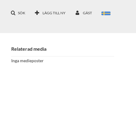
SÖK
LÄGG TILL NY
GÄST
Relaterad media
Inga medieposter