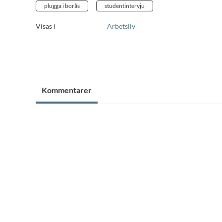
plugga i borås
studentintervju
Visas i
Arbetsliv
Kommentarer