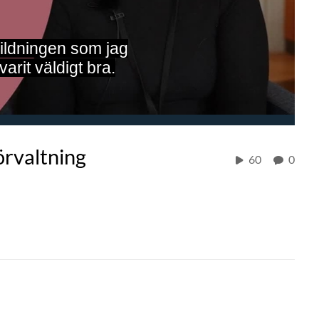
bildningen som jag
varit väldigt bra.
örvaltning
60
0