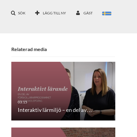
SÖK
LÄGG TILL NY
GÄST
Relaterad media
Interaktiv lärmiljö – en del av…