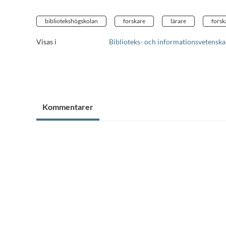
bibliotekshögskolan
forskare
lärare
forsk
Visas i
Biblioteks- och informationsvetensk
Kommentarer