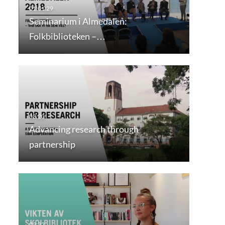
Seminarium i Almedalen:
Folkbiblioteken –…
Advancing research through
partnership