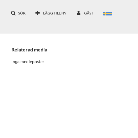
SÖK
LÄGG TILL NY
GÄST
Relaterad media
Inga medieposter