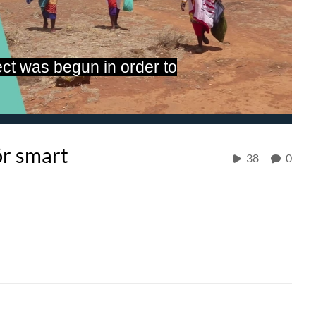
ct was begun in order to
ör smart
38
0