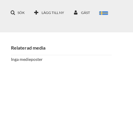
SÖK
LÄGG TILL NY
GÄST
Relaterad media
Inga medieposter