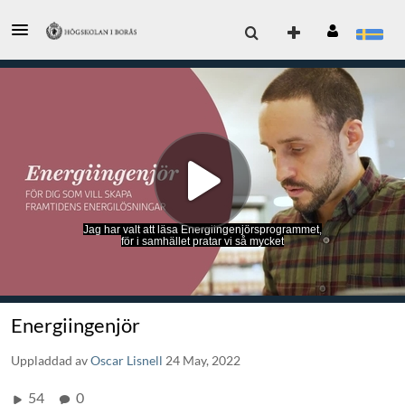
Jag har valt att läsa Energiingenjörsprogrammet,
för i samhället pratar vi så mycket
Energiingenjör
Uppladdad av
Oscar Lisnell
24 May, 2022
54
0