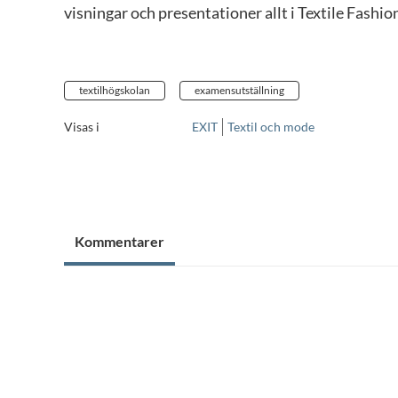
visningar och presentationer allt i Textile Fashio
textilhögskolan
examensutställning
Visas i
EXIT
Textil och mode
Kommentarer