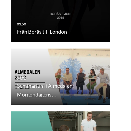
Från Borås till London
Seminarium i Almedalen:
Morgondagens…