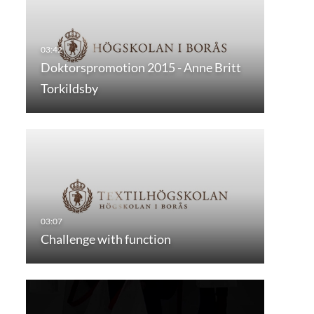
Doktorspromotion 2015 - Anne Britt
Torkildsby
Challenge with function