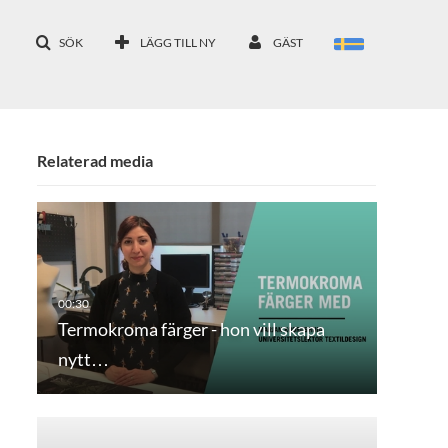
SÖK
LÄGG TILL NY
GÄST
Relaterad media
Termokroma färger - hon vill skapa
nytt…