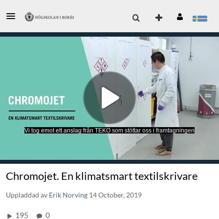
Vi tog emot ett anslag från TEKO som stöttar oss i framtagningen
Chromojet. En klimatsmart textilskrivare
Uppladdad av
Erik Norving
14 October, 2019
195
0