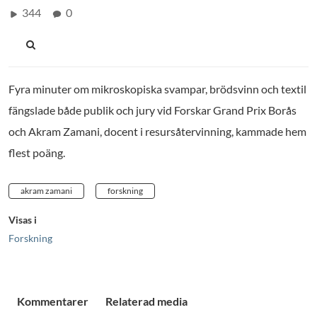
344
0
Fyra minuter om mikroskopiska svampar, brödsvinn och textil
fängslade både publik och jury vid Forskar Grand Prix Borås
och Akram Zamani, docent i resursåtervinning, kammade hem
flest poäng.
akram zamani
forskning
Visas i
Forskning
Kommentarer
Relaterad media